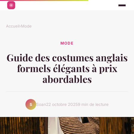
Accueil
›
Mode
MODE
Guide des costumes anglais
formels élégants à prix
abordables
Soan
22 octobre 2025
9 min de lecture
S