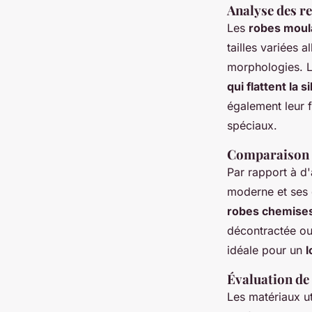
Analyse des re
Les
robes moul
tailles variées a
morphologies. L
qui flattent la s
également leur f
spéciaux.
Comparaison a
Par rapport à d'
moderne et ses d
robes chemises
décontractée ou
idéale pour un
l
Évaluation de 
Les matériaux uti