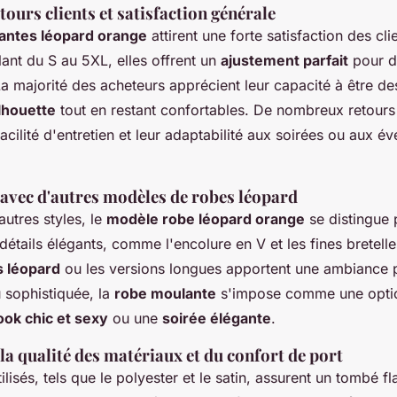
tours clients et satisfaction générale
antes léopard orange
attirent une forte satisfaction des cl
llant du S au 5XL, elles offrent un
ajustement parfait
pour d
a majorité des acheteurs apprécient leur capacité à être d
ilhouette
tout en restant confortables. De nombreux retours
acilité d'entretien et leur adaptabilité aux soirées ou aux 
vec d'autres modèles de robes léopard
autres styles, le
modèle robe léopard orange
se distingue 
étails élégants, comme l'encolure en V et les fines bretelle
 léopard
ou les versions longues apportent une ambiance 
 sophistiquée, la
robe moulante
s'impose comme une optio
ook chic et sexy
ou une
soirée élégante
.
la qualité des matériaux et du confort de port
lisés, tels que le polyester et le satin, assurent un tombé fl