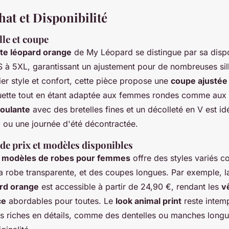
at et Disponibilité
lle et coupe
te léopard orange
de My Léopard se distingue par sa dispo
e S à 5XL, garantissant un ajustement pour de nombreuses sil
er style et confort, cette pièce propose une
coupe ajusté
ouette tout en étant adaptée aux femmes rondes comme aux pe
moulante
avec des bretelles fines et un décolleté en V est id
e
ou une journée d'été décontractée.
e prix et modèles disponibles
e
modèles de robes pour femmes
offre des styles variés 
la robe transparente, et des coupes longues. Par exemple, 
rd orange
est accessible à partir de 24,90 €, rendant les
v
ce
abordables pour toutes. Le
look animal print
reste intemp
s riches en détails, comme des dentelles ou manches longu