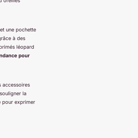
d'oreilles
et une pochette
grâce à des
mprimés léopard
ndance pour
 accessoires
souligner la
e pour exprimer