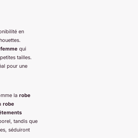
nibilité en
houettes.
e femme
qui
tites tailles.
éal pour une
comme la
robe
la
robe
êtements
orel, tandis que
es, séduiront