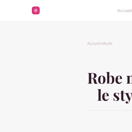
Accuei
Accueil
›
Mode
Robe m
le st