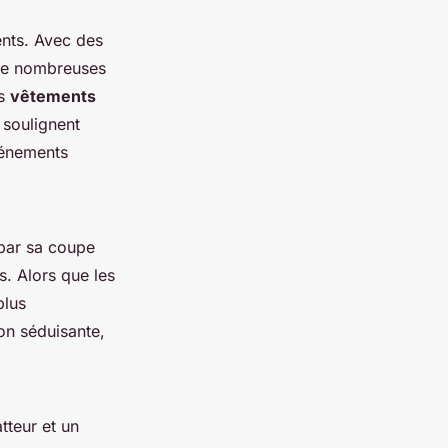
ients. Avec des
e nombreuses
es
vêtements
 soulignent
événements
par sa coupe
s. Alors que les
plus
n séduisante,
atteur et un