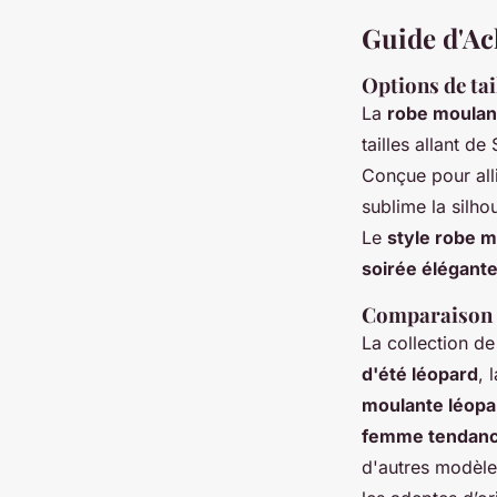
Guide d'Ach
Options de tai
La
robe moulan
tailles allant d
Conçue pour alli
sublime la silh
Le
style robe 
soirée élégant
Comparaison d
La collection d
d'été léopard
, 
moulante léopa
femme tendan
d'autres modèle