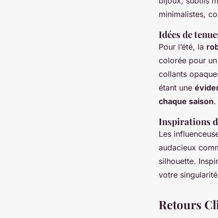
bijoux, subtils m
minimalistes, co
Idées de tenue
Pour l’été, la
rob
colorée pour un 
collants opaque
étant une
évide
chaque saison
.
Inspirations d
Les influenceu
audacieux comme
silhouette. Insp
votre singularit
Retours Cli