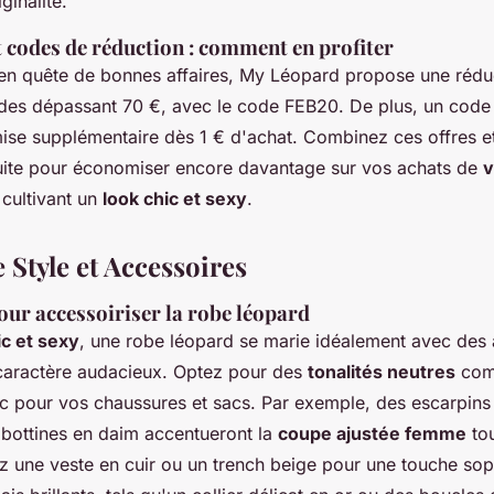
ginalité.
 codes de réduction : comment en profiter
s en quête de bonnes affaires, My Léopard propose une réd
es dépassant 70 €, avec le code FEB20. De plus, un code
ise supplémentaire dès 1 € d'achat. Combinez ces offres e
atuite pour économiser encore davantage sur vos achats de
v
 cultivant un
look chic et sexy
.
 Style et Accessoires
our accessoiriser la robe léopard
ic et sexy
, une robe léopard se marie idéalement avec des 
 caractère audacieux. Optez pour des
tonalités neutres
comm
nc pour vos chaussures et sacs. Par exemple, des escarpins 
 bottines en daim accentueront la
coupe ajustée femme
tou
ez une veste en cuir ou un trench beige pour une touche sop