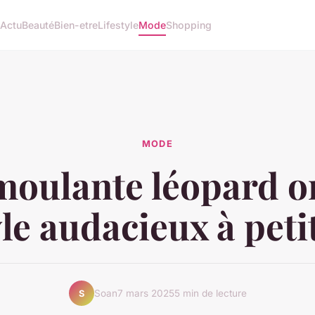
l
Actu
Beauté
Bien-etre
Lifestyle
Mode
Shopping
MODE
oulante léopard o
yle audacieux à peti
Soan
7 mars 2025
5 min de lecture
S