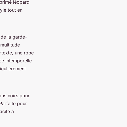
mprimé léopard
yle tout en
 de la garde-
 multitude
ntexte, une robe
ce intemporelle
iculièrement
ons noirs pour
Parfaite pour
acité à