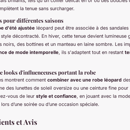
ais brillants, tels qu'un collier délicat en or ou des boucles 
mplètent la tenue sans surcharger.
s pour différentes saisons
e d'été ajustée
léopard peut être associée à des sandales 
style décontracté. En hiver, cette tenue devient lumineuse 
s noirs, des bottines et un manteau en laine sombre. Les i
nce de mode intemporelle
, ils s'adaptent tout en restant
te
e looks d'influenceuses portant la robe
ses montrent comment
combiner avec une robe léopard
des
 des lunettes de soleil oversize ou une ceinture fine pour 
irez-vous de leur
style et confiance
, en jouant avec la mod
é lors d’une soirée ou d’une occasion spéciale.
ents et Avis