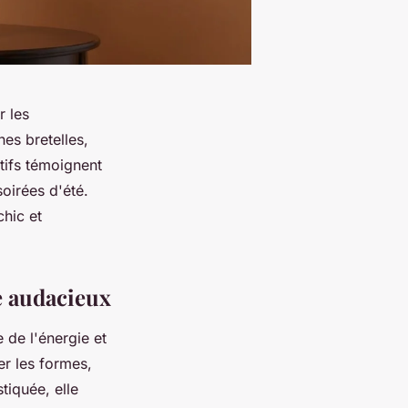
r les
es bretelles,
itifs témoignent
soirées d'été.
hic et
e audacieux
 de l'énergie et
r les formes,
tiquée, elle