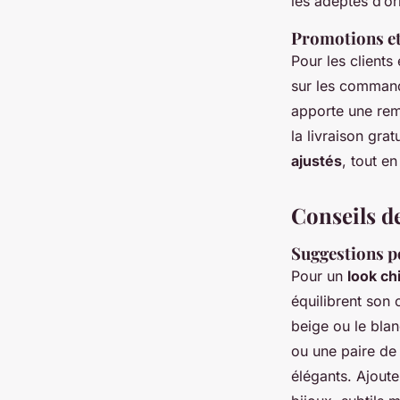
les adeptes d’ori
Promotions et
Pour les client
sur les command
apporte une rem
la livraison gr
ajustés
, tout en
Conseils de
Suggestions p
Pour un
look ch
équilibrent son
beige ou le bla
ou une paire de
élégants. Ajout