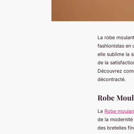
La robe moulante
fashionistas en 
elle sublime la 
de la satisfacti
Découvrez comme
décontracté.
Robe Moula
La
Robe moulant
de la modernité
des bretelles fi