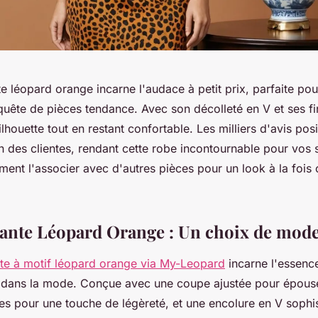
 léopard orange incarne l'audace à petit prix, parfaite pou
quête de pièces tendance. Avec son décolleté en V et ses fin
silhouette tout en restant confortable. Les milliers d'avis pos
on des clientes, rendant cette robe incontournable pour vos 
nt l'associer avec d'autres pièces pour un look à la fois c
nte Léopard Orange : Un choix de mod
e à motif léopard orange via My-Leopard
incarne l'essence
 dans la mode. Conçue avec une coupe ajustée pour épouse
nes pour une touche de légèreté, et une encolure en V sophis